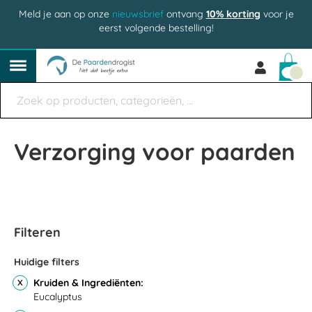
Meld je aan op onze
nieuwsbrief
ontvang
10% korting
voor je
eerst volgende bestelling!
Win
Verzorging voor paarden
Filteren
Huidige filters
Kruiden & Ingrediënten
Eucalyptus