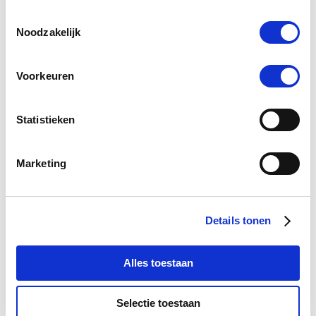
Toestemmingsselectie
Noodzakelijk
Voorkeuren
Statistieken
Marketing
4.7
36 Beoordelingen
star
Paardendrogist Kurkuma Wondzalf 200 ml
rating
Details tonen
€ 11,86
€ 13,95
Alles toestaan
Selectie toestaan