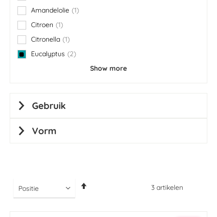
Amandelolie
1
item
Citroen
1
item
Citronella
1
item
Eucalyptus
2
items
Show more
Gebruik
Vorm
Van
3
artikelen
hoog
naar
laag