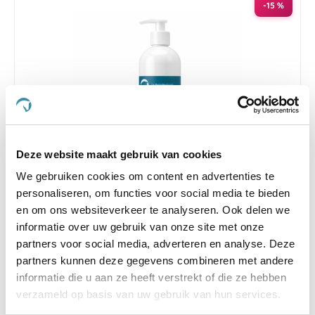
-15 %
Deze website maakt gebruik van cookies
We gebruiken cookies om content en advertenties te
4.6
98 Beoordelingen
personaliseren, om functies voor social media te bieden
star
en om ons websiteverkeer te analyseren. Ook delen we
Paardendrogist SME Zalf 480 ml
rating
informatie over uw gebruik van onze site met onze
€ 19,51
€ 22,95
partners voor social media, adverteren en analyse. Deze
partners kunnen deze gegevens combineren met andere
informatie die u aan ze heeft verstrekt of die ze hebben
verzameld op basis van uw gebruik van hun services.
-15 %