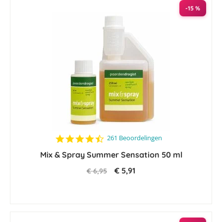
sorteren
-15 %
4.4
261 Beoordelingen
star
Mix & Spray Summer Sensation 50 ml
rating
€ 5,91
€ 6,95