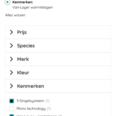
Kenmerken
Vari-Layer warmtelagen
Alles wissen
Prijs
Species
Merk
Kleur
Kenmerken
3-Singelsysteem
1
item
Rhino technology
1
item