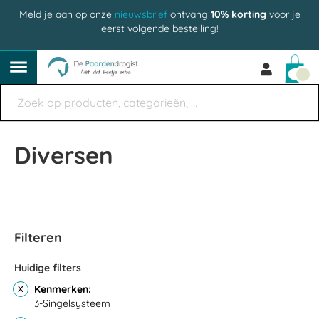
Meld je aan op onze
nieuwsbrief
ontvang
10% korting
voor je
eerst volgende bestelling!
Win
Diversen
Filteren
Huidige filters
Kenmerken
3-Singelsysteem