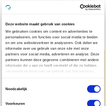
4.1
199 Beoordelingen
star
Doseerflacon 500 ml
rating
€ 1,96
€ 2,30
Deze website maakt gebruik van cookies
We gebruiken cookies om content en advertenties te
personaliseren, om functies voor social media te bieden
en om ons websiteverkeer te analyseren. Ook delen we
informatie over uw gebruik van onze site met onze
partners voor social media, adverteren en analyse. Deze
Hulp en advies nodig?
partners kunnen deze gegevens combineren met andere
informatie die u aan ze heeft verstrekt of die ze hebben
Jouw paard gezond houden en krijgen. Dat is waar we het
verzameld op basis van uw gebruik van hun services.
allemaal voor doen. Bij De Paardendrogist worden we
gedreven door onze visie: het leveren van producten van
topkwaliteit, uitgebreide informatieverstrekking en
Toestemmingsselectie
"ouderwetse" service. Wij helpen je graag, doen wat wij
beloven en rusten pas als jij tevreden bent; dat menen we en
Noodzakelijk
dat checken we ook.
Voorkeuren