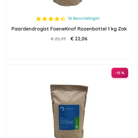
4.4
56 Beoordelingen
star
Paardendrogist FoeneKnof Rozenbottel 1 kg Zak
rating
€ 22,06
€ 25,95
-15 %