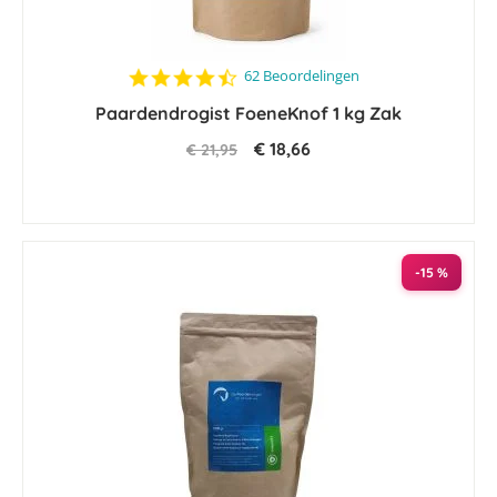
4.7
62 Beoordelingen
star
Paardendrogist FoeneKnof 1 kg Zak
rating
€ 18,66
€ 21,95
-15 %