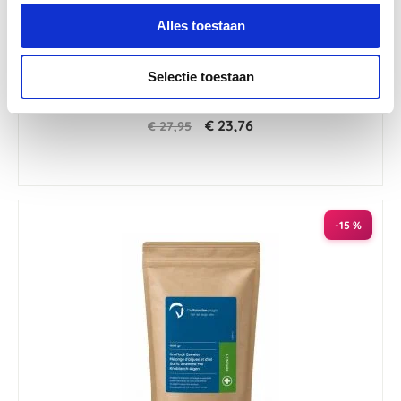
Alles toestaan
4.6
85 Beoordelingen
Selectie toestaan
star
Paardendrogist Knoflook Granulaat 1 kg
rating
€ 23,76
€ 27,95
-15 %