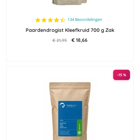
4.6
134 Beoordelingen
star
Paardendrogist Kleefkruid 700 g Zak
rating
€ 18,66
€ 21,95
-15 %