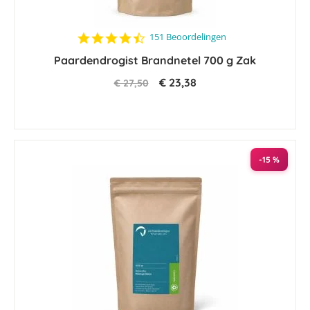
4.6
151 Beoordelingen
star
Paardendrogist Brandnetel 700 g Zak
rating
€ 23,38
€ 27,50
-15 %