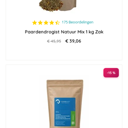
4.7
175 Beoordelingen
star
Paardendrogist Natuur Mix 1 kg Zak
rating
€ 39,06
€ 45,95
-15 %