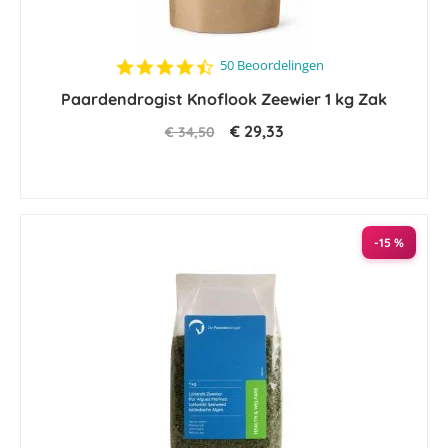
4.6
50 Beoordelingen
star
Paardendrogist Knoflook Zeewier 1 kg Zak
rating
€ 29,33
€ 34,50
-15 %