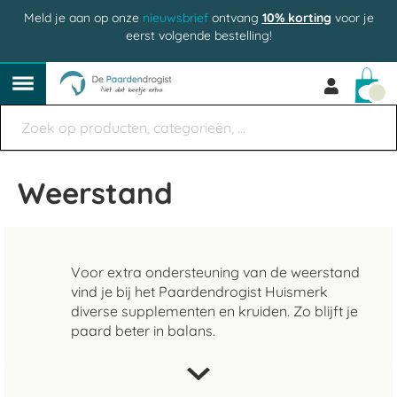
Meld je aan op onze
nieuwsbrief
ontvang
10% korting
voor je
eerst volgende bestelling!
Win
Weerstand
Voor extra ondersteuning van de weerstand
vind je bij het Paardendrogist Huismerk
diverse supplementen en kruiden. Zo blijft je
paard beter in balans.