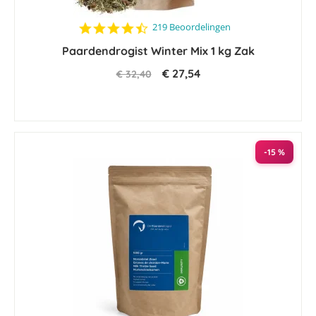
4.5
219 Beoordelingen
star
Paardendrogist Winter Mix 1 kg Zak
rating
€ 27,54
€ 32,40
-15 %