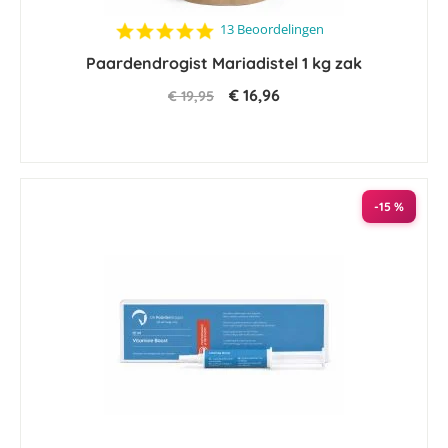
4.8
13 Beoordelingen
star
Paardendrogist Mariadistel 1 kg zak
rating
€ 16,96
€ 19,95
-15 %