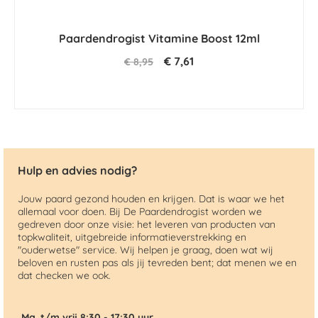
Paardendrogist Vitamine Boost 12ml
€ 7,61
€ 8,95
Hulp en advies nodig?
Jouw paard gezond houden en krijgen. Dat is waar we het
allemaal voor doen. Bij De Paardendrogist worden we
gedreven door onze visie: het leveren van producten van
topkwaliteit, uitgebreide informatieverstrekking en
"ouderwetse" service. Wij helpen je graag, doen wat wij
beloven en rusten pas als jij tevreden bent; dat menen we en
dat checken we ook.
Ma. t/m vrij 8:30 - 17:30 uur