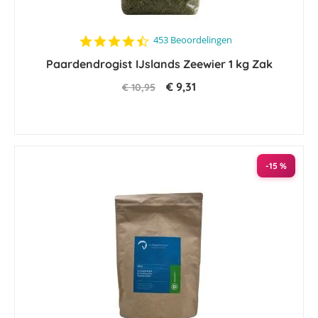
4.5
453 Beoordelingen
star
Paardendrogist IJslands Zeewier 1 kg Zak
rating
€ 9,31
€ 10,95
-15 %