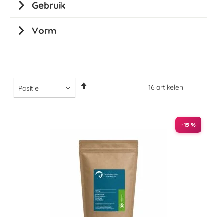
Gebruik
Vorm
Van
16
artikelen
hoog
naar
laag
sorteren
-15 %