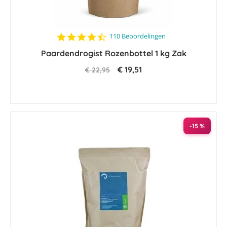
4.5
110 Beoordelingen
star
Paardendrogist Rozenbottel 1 kg Zak
rating
€ 19,51
€ 22,95
-15 %