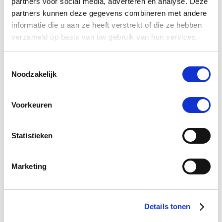
partners voor social media, adverteren en analyse. Deze
partners kunnen deze gegevens combineren met andere
4.7
251 Beoordelingen
informatie die u aan ze heeft verstrekt of die ze hebben
star
Paardendrogist Foenegriek Poeder - Zak 1 kg
rating
verzameld op basis van uw gebruik van hun services.
Nog maar 3 beschikbaar
Toestemmingsselectie
€ 13,39
Noodzakelijk
€ 15,75
Voorkeuren
-15 %
Statistieken
Marketing
Details tonen