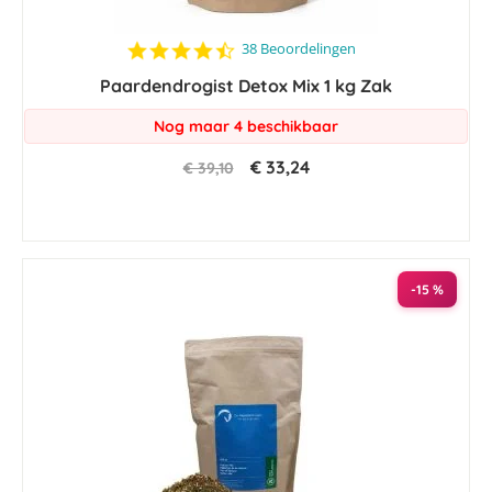
4.6
38 Beoordelingen
star
Paardendrogist Detox Mix 1 kg Zak
rating
Nog maar 4 beschikbaar
€ 33,24
€ 39,10
-15 %