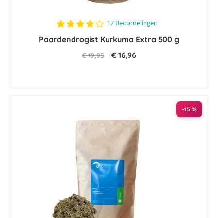
4.2
17 Beoordelingen
star
Paardendrogist Kurkuma Extra 500 g
rating
€ 16,96
€ 19,95
-15 %