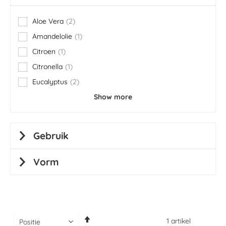
Aloe Vera
2
items
Amandelolie
1
item
Citroen
1
item
Citronella
1
item
Eucalyptus
2
items
Show more
Gebruik
Vorm
Van
1
artikel