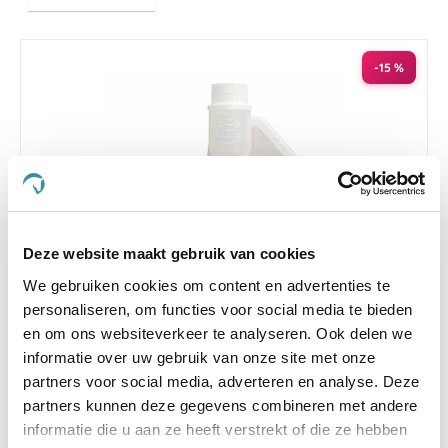
hoog
naar
laag
sorteren
-15 %
Deze website maakt gebruik van cookies
We gebruiken cookies om content en advertenties te
personaliseren, om functies voor social media te bieden
4.4
261 Beoordelingen
en om ons websiteverkeer te analyseren. Ook delen we
star
informatie over uw gebruik van onze site met onze
Mix & Spray Summer Sensation 50 ml
rating
partners voor social media, adverteren en analyse. Deze
€ 5,91
€ 6,95
partners kunnen deze gegevens combineren met andere
informatie die u aan ze heeft verstrekt of die ze hebben