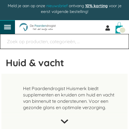
Meld je aan op onze
nieuwsbrief
ontvang
10% korting
voor je
eerst volgende bestelling!
Win
Huid & vacht
Het Paardendrogist Huismerk biedt
supplementen en kruiden om huid en vacht
van binnenuit te ondersteunen. Voor een
gezonde glans en optimale verzorging.