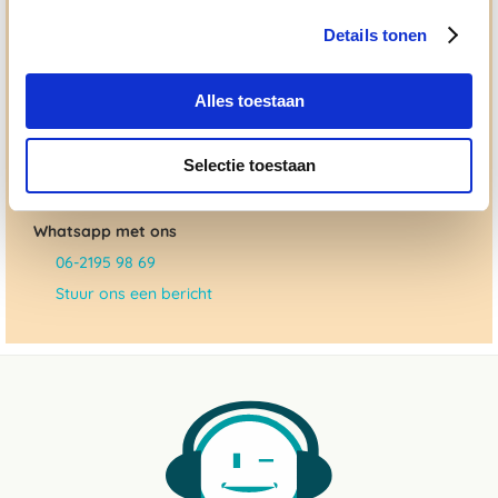
topkwaliteit, uitgebreide informatieverstrekking en
"ouderwetse" service. Wij helpen je graag, doen wat wij
Details tonen
beloven en rusten pas als jij tevreden bent; dat menen we en
dat checken we ook.
Alles toestaan
Ma. t/m vrij 8:30 - 17:30 uur
Selectie toestaan
050 - 409 69 96
advies@paardendrogist.nl
Whatsapp met ons
06-2195 98 69
Stuur ons een bericht