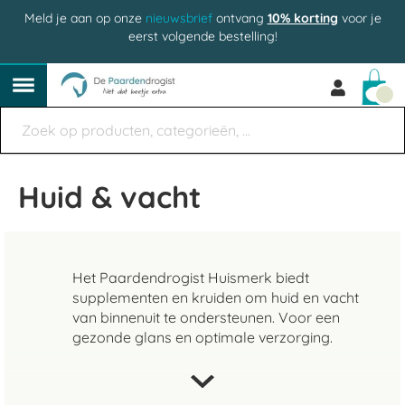
Meld je aan op onze
nieuwsbrief
ontvang
10% korting
voor je
eerst volgende bestelling!
Win
Huid & vacht
Het Paardendrogist Huismerk biedt
supplementen en kruiden om huid en vacht
van binnenuit te ondersteunen. Voor een
gezonde glans en optimale verzorging.