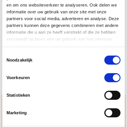
en om ons websiteverkeer te analyseren. Ook delen we
informatie over uw gebruik van onze site met onze
partners voor social media, adverteren en analyse. Deze
partners kunnen deze gegevens combineren met andere
informatie die u aan ze heeft verstrekt of die ze hebben
verzameld op basis van uw gebruik van hun services.
4.6
98 Beoordelingen
star
Paardendrogist SME Zalf 480 ml
rating
Toestemmingsselectie
€ 19,51
Noodzakelijk
€ 22,95
Voorkeuren
Statistieken
Hulp en advies nodig?
Marketing
Jouw paard gezond houden en krijgen. Dat is waar we het
allemaal voor doen. Bij De Paardendrogist worden we
gedreven door onze visie: het leveren van producten van