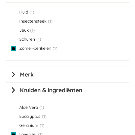
Huid
1
item
Insectensteek
1
item
Jeuk
1
item
Schuren
1
item
Zomer-perikelen
1
item
Merk
Kruiden & Ingrediënten
Aloe Vera
1
item
Eucalyptus
1
item
Geranium
1
item
Lavendel
1