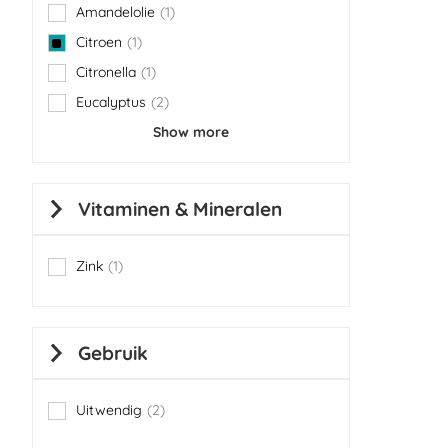
Amandelolie
1
item
Citroen
1
item
Citronella
1
item
Eucalyptus
2
items
Show more
Vitaminen & Mineralen
Zink
1
item
Gebruik
Uitwendig
2
items