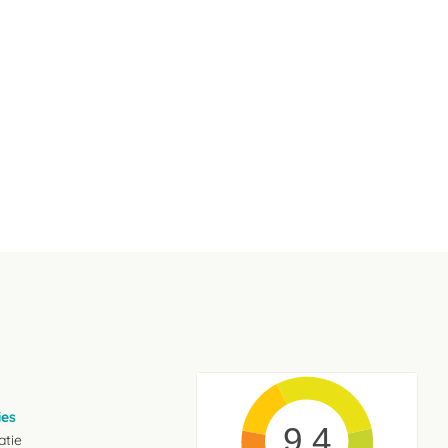
ies
9.4
atie