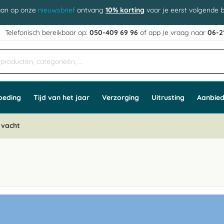
aan op onze
nieuwsbrief
ontvang
10% korting
voor je eerst volgende b
j
Telefonisch bereikbaar op:
050-409 69 96
of app
e vraag naar
06-2
oeding
Tijd van het jaar
Verzorging
Uitrusting
Aanbied
 vacht