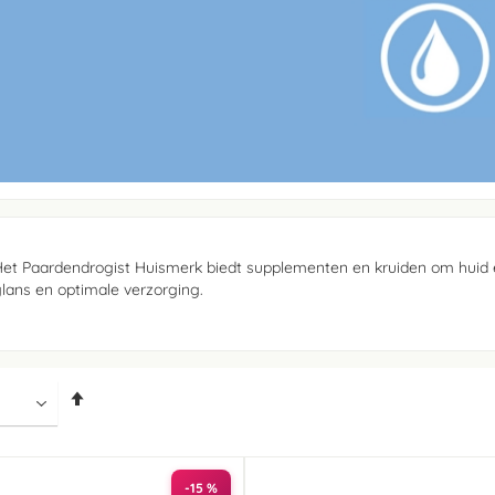
et Paardendrogist Huismerk biedt supplementen en kruiden om huid 
lans en optimale verzorging.
Van
hoog
naar
laag
sorteren
-15 %