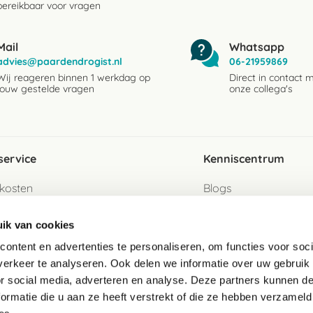
bereikbaar voor vragen
Mail
Whatsapp
advies@paardendrogist.nl
06-21959869
Wij reageren binnen 1 werkdag op
Direct in contact 
jouw gestelde vragen
onze collega's
service
Kenniscentrum
kosten
Blogs
ervice
Ingredientenwijzer
ik van cookies
jzen
Merken
ontent en advertenties te personaliseren, om functies voor soci
erkeer te analyseren. Ook delen we informatie over uw gebruik
turen als gast
or social media, adverteren en analyse. Deze partners kunnen 
ormatie die u aan ze heeft verstrekt of die ze hebben verzameld
e