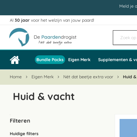
Meld je 
Al
30 jaar
voor het welzijn van jouw paard!
Ga
naar
de
inhoud
Bundle Packs
Eigen Merk
Supplementen & v
Home
Eigen Merk
Nét dat beetje extra voor
Huid &
Huid & vacht
Filteren
Huidige filters