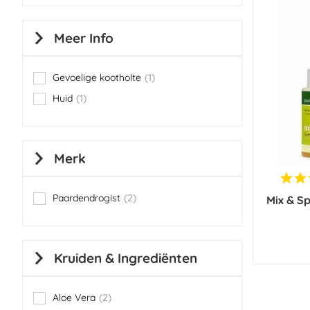
Meer Info
Gevoelige kootholte
1
item
Huid
1
item
Merk
Paardendrogist
2
Mix & S
items
Kruiden & Ingrediënten
Aloe Vera
2
items