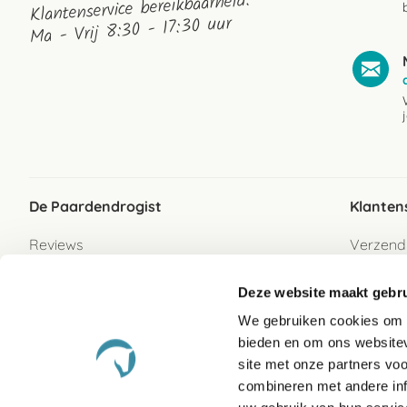
Klantenservice bereikbaarheid:
Ma - Vrij 8:30 - 17:30 uur
De Paardendrogist
Klanten
Reviews
Verzend
Over ons
Bezorgs
Deze website maakt gebru
Vacatures
Betaalwi
We gebruiken cookies om c
Contact
Retour
bieden en om ons websitev
Retour s
site met onze partners vo
combineren met andere inf
Garanti