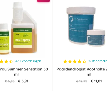
4.4
4.6
261 Beoordelingen
92 Beoordeli
star
star
pray Summer Sensation 50
rating
Paardendrogist Kootholte 
rating
ml
ml
€ 5,91
€ 11,01
€ 6,95
€ 12,95