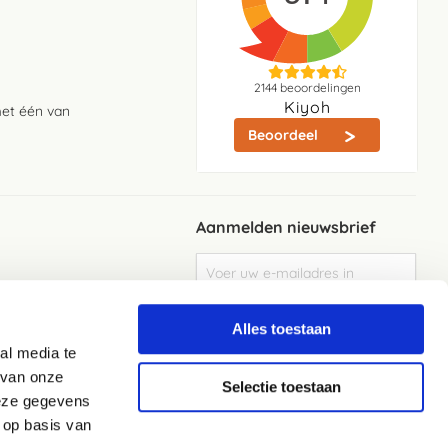
2144
beoordelingen
Kiyoh
met één van
Beoordeel
Aanmelden nieuwsbrief
Abonneer
u
op
Meld je aan
onze
Alles toestaan
nieuwsbrief
al media te
Elke week de beste acties en het laaste
nieuws in je eigen mailbox
 van onze
Selectie toestaan
deze gegevens
 op basis van