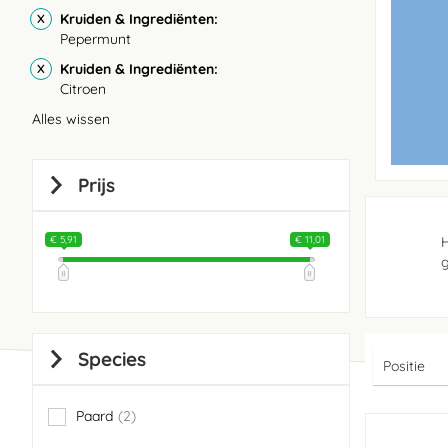
Kruiden & Ingrediënten
Pepermunt
Kruiden & Ingrediënten
Citroen
Alles wissen
Prijs
€ 5,91
€ 11,01
H
g
Species
Paard
2
items