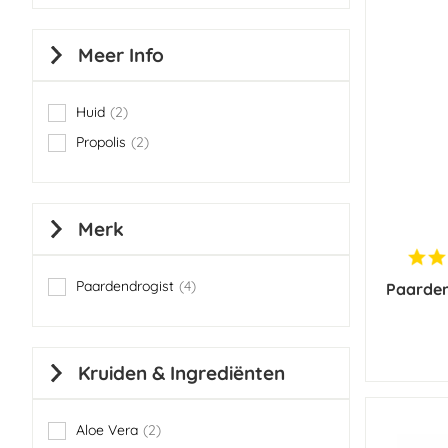
Meer Info
Huid
2
items
Propolis
2
items
Merk
Paardendrogist
4
Paarden
items
Kruiden & Ingrediënten
Aloe Vera
2
items