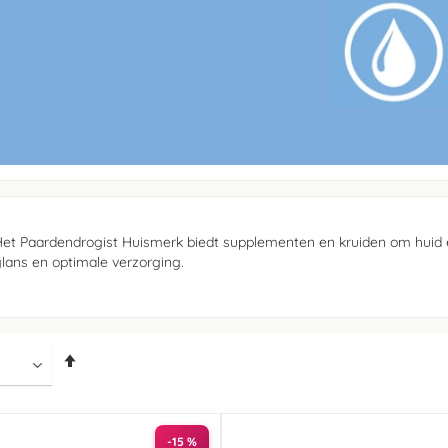
et Paardendrogist Huismerk biedt supplementen en kruiden om huid 
lans en optimale verzorging.
Van
hoog
naar
laag
sorteren
-15 %