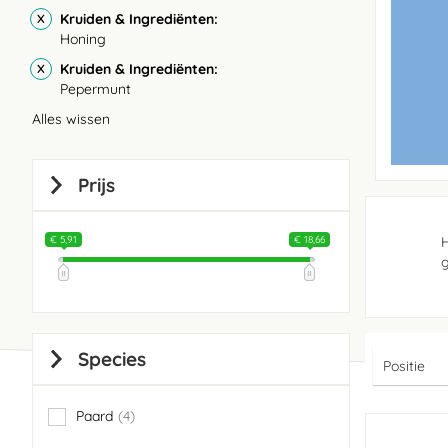
Kruiden & Ingrediënten
Honing
Kruiden & Ingrediënten
Pepermunt
Alles wissen
Prijs
€ 5,91
€ 18,66
H
g
Species
Paard
4
items