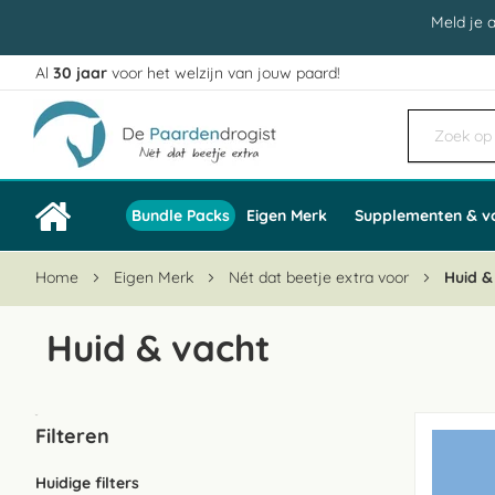
Meld je 
Al
30 jaar
voor het welzijn van jouw paard!
Ga
naar
de
inhoud
Bundle Packs
Eigen Merk
Supplementen & v
Home
Eigen Merk
Nét dat beetje extra voor
Huid &
Huid & vacht
Filteren
Huidige filters