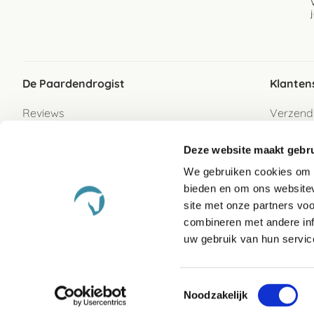
De Paardendrogist
Klanten
Reviews
Verzend
Over ons
Bezorgs
Deze website maakt gebru
Vacatures
Betaalwi
We gebruiken cookies om c
Contact
Retour
bieden en om ons websitev
Retour s
site met onze partners vo
combineren met andere inf
Garanti
uw gebruik van hun servic
Veelges
Toestemmingsselectie
Noodzakelijk
Algemene Voor