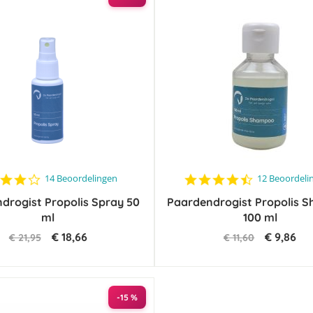
4.1
4.7
14 Beoordelingen
12 Beoordeli
star
star
drogist Propolis Spray 50
rating
Paardendrogist Propolis 
rating
ml
100 ml
€ 18,66
€ 9,86
€ 21,95
€ 11,60
-15 %