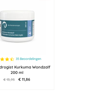
4.7
35 Beoordelingen
star
drogist Kurkuma Wondzalf
rating
200 ml
€ 11,86
€ 13,95