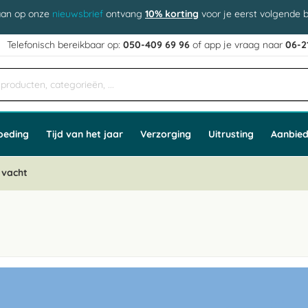
aan op onze
nieuwsbrief
ontvang
10% korting
voor je eerst volgende b
j
Telefonisch bereikbaar op:
050-409 69 96
of app
e vraag naar
06-2
oeding
Tijd van het jaar
Verzorging
Uitrusting
Aanbied
 vacht