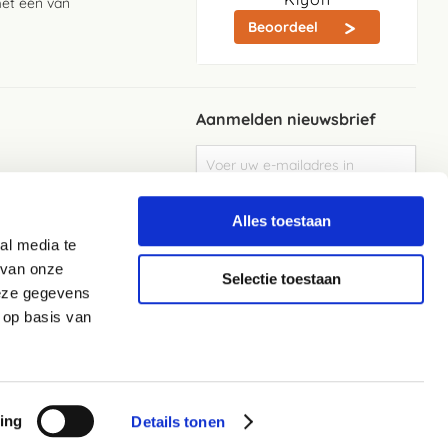
met één van
Beoordeel
Aanmelden nieuwsbrief
Abonneer
u
op
Meld je aan
onze
Alles toestaan
nieuwsbrief
al media te
Elke week de beste acties en het laaste
nieuws in je eigen mailbox
 van onze
Selectie toestaan
deze gegevens
 op basis van
ing
Details tonen
Privacyverklaring