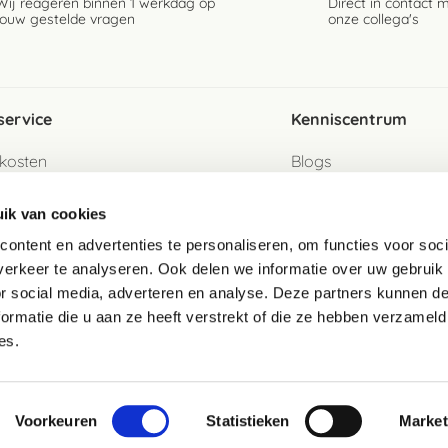
Wij reageren binnen 1 werkdag op
Direct in contact 
jouw gestelde vragen
onze collega's
service
Kenniscentrum
kosten
Blogs
ervice
Ingredientenwijzer
ik van cookies
jzen
Merken
ontent en advertenties te personaliseren, om functies voor soci
erkeer te analyseren. Ook delen we informatie over uw gebruik
turen als gast
or social media, adverteren en analyse. Deze partners kunnen 
ormatie die u aan ze heeft verstrekt of die ze hebben verzameld
e
es.
telde vragen
Voorkeuren
Statistieken
Market
waarden
Cookies
Copyright 2026
Disclaimer