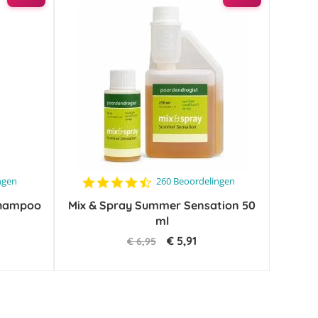
4.4
ngen
260 Beoordelingen
star
Shampoo
Mix & Spray Summer Sensation 50
rating
ml
€ 5,91
€ 6,95