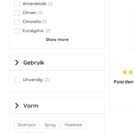
Amandelolie
1
item
Citroen
1
item
Citronella
1
item
Eucalyptus
2
items
Show more
Gebruik
Uitwendig
2
Paarden
items
Vorm
Shampoo
Spray
Vloeibaar