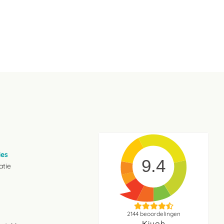
ies
9.4
atie
2144
beoordelingen
Kiyoh