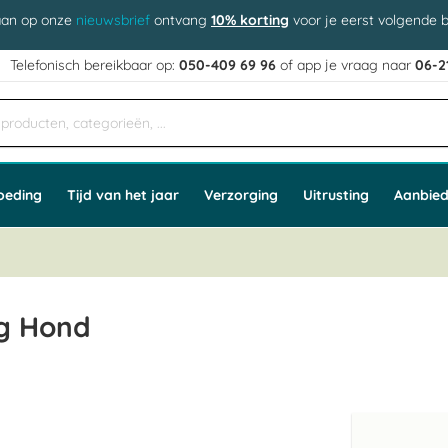
aan op onze
nieuwsbrief
ontvang
10% korting
voor je eerst volgende b
j
Telefonisch bereikbaar op:
050-409 69 96
of app
e vraag naar
06-2
oeding
Tijd van het jaar
Verzorging
Uitrusting
Aanbied
kg Hond