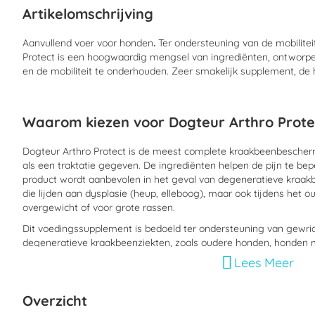
begin
Artikelomschrijving
van
de
afbeeldingen-
Aanvullend voer voor honden
.
Ter ondersteuning van de mobilitei
gallerij
Protect is een hoogwaardig mengsel van ingrediënten, ontworp
en de mobiliteit te onderhouden. Zeer smakelijk supplement, de ho
Waarom kiezen voor Dogteur Arthro Prote
Dogteur Arthro Protect is de meest complete kraakbeenbescher
als een traktatie gegeven. De ingrediënten helpen de pijn te bepe
product wordt aanbevolen in het geval van degeneratieve kraakb
die lijden aan dysplasie (heup, elleboog), maar ook tijdens het 
overgewicht of voor grote rassen.
Dit voedingssupplement is bedoeld ter ondersteuning van gewrich
degeneratieve kraakbeenziekten, zoals oudere honden, honden 
en grote rassen, puppy’s van grote rassen en honden die herstel
Lees Meer
Dogteur Arthro Protect biedt ook aanzienlijke hulp bij het herstel
kleine honden die lijden aan artrose.
Overzicht