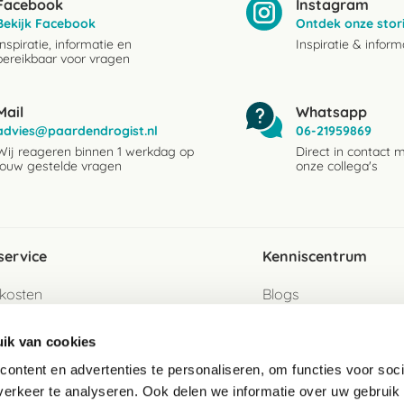
Facebook
Instagram
Bekijk Facebook
Ontdek onze stor
Inspiratie, informatie en
Inspiratie & inform
bereikbaar voor vragen
Mail
Whatsapp
advies@paardendrogist.nl
06-21959869
Wij reageren binnen 1 werkdag op
Direct in contact 
jouw gestelde vragen
onze collega's
service
Kenniscentrum
kosten
Blogs
ervice
Ingredientenwijzer
ik van cookies
jzen
Merken
ontent en advertenties te personaliseren, om functies voor soci
erkeer te analyseren. Ook delen we informatie over uw gebruik