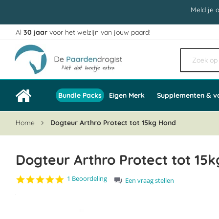
Meld je 
Al
30 jaar
voor het welzijn van jouw paard!
Ga
naar
de
inhoud
Bundle Packs
Eigen Merk
Supplementen & v
Home
Dogteur Arthro Protect tot 15kg Hond
Dogteur Arthro Protect tot 15
5.0
1 Beoordeling
Een vraag stellen
star
Ga
rating
naar
het