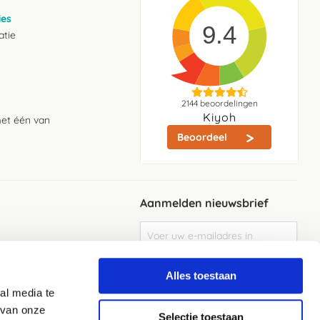
ies
9.4
atie
2144
beoordelingen
Kiyoh
met één van
Beoordeel
Aanmelden nieuwsbrief
Abonneer
u
op
Meld je aan
onze
Alles toestaan
nieuwsbrief
al media te
Elke week de beste acties en het laaste
nieuws in je eigen mailbox
 van onze
Selectie toestaan