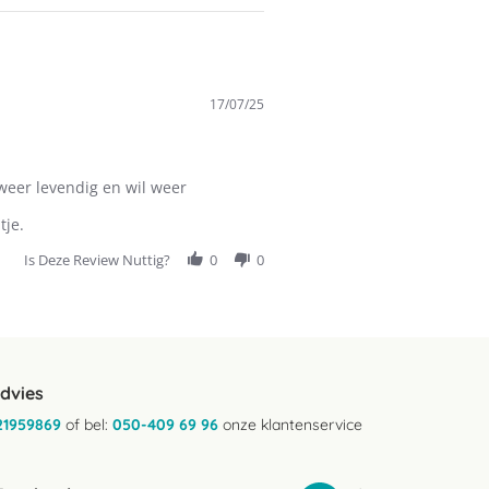
17/07/25
 weer levendig en wil weer
tje.
Is Deze Review Nuttig?
0
0
advies
21959869
of bel:
050-409 69 96
onze klantenservice