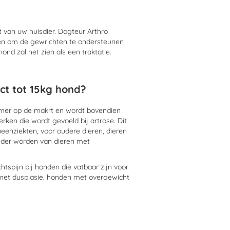
t van uw huisdier. Dogteur Arthro
en om de gewrichten te ondersteunen
nd zal het zien als een traktatie.
ct tot 15kg hond?
mer op de makrt en wordt bovendien
rken die wordt gevoeld bij artrose. Dit
eenziekten, voor oudere dieren, dieren
ouder worden van dieren met
tspijn bij honden die vatbaar zijn voor
met dysplasie, honden met overgewicht
len van orthopedische chirurgie.
 na orthopedische chirurgie of voor