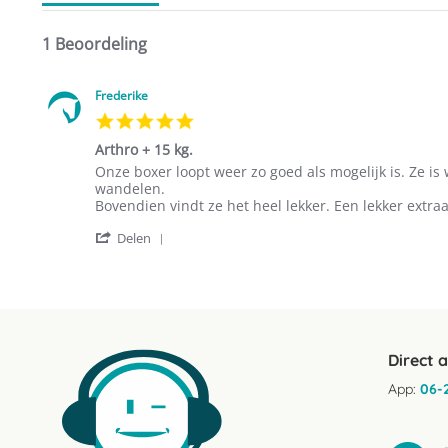
Doccosahexaeenzuur (DHA) 6 mg.
1 Beoordeling
Frederike
5.0
star
Arthro + 15 kg.
rating
Review
review
Onze boxer loopt weer zo goed als mogelijk is. Ze is
by
stating
wandelen.
Frederike
Arthro
Bovendien vindt ze het heel lekker. Een lekker extraa
on
+
'
17
15
Delen
Share
Jul
kg.
Review
2025
by
Frederike
on
17
Jul
Direct 
2025
App:
06-