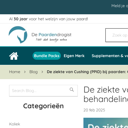
Meld je 
Al
30 jaar
voor het welzijn van jouw paard!
Ga
naar
de
inhoud
Bundle Packs
Eigen Merk
Supplementen & v
Home
Blog
De ziekte van Cushing (PPID) bij paarde
De ziekte 
behandelin
Categorieën
20 feb 2025
Koliek