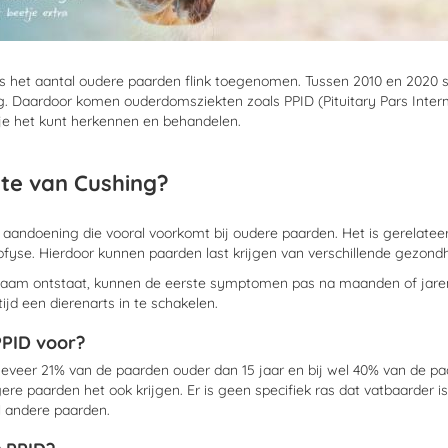
is het aantal oudere paarden flink toegenomen. Tussen 2010 en 2020 
rg. Daardoor komen ouderdomsziekten zoals PPID (Pituitary Pars Inter
 je het kunt herkennen en behandelen.
kte van Cushing?
aandoening die vooral voorkomt bij oudere paarden. Het is gerelateer
ofyse. Hierdoor kunnen paarden last krijgen van verschillende gezon
aam ontstaat, kunnen de eerste symptomen pas na maanden of jaren z
tijd een dierenarts in te schakelen.
PID voor?
geveer 21% van de paarden ouder dan 15 jaar en bij wel 40% van de p
re paarden het ook krijgen. Er is geen specifiek ras dat vatbaarder 
 andere paarden.