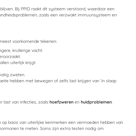
ijven. Bij PPID raakt dit systeem verstoord, waardoor een
gezondheidsproblemen, zoals een verzwakt immuunsysteem en
e meest voorkomende tekenen:
gere, krullerige vacht.
eroorzaakt.
en uiterlijk krijgt.
matig zweten.
oeite hebben met bewegen of zelfs last krijgen van ‘in slaap
ast van infecties, zoals
hoefzweren
en
huidproblemen
.
an op basis van uiterlijke kenmerken een vermoeden hebben van
 hormonen te meten. Soms zijn extra testen nodig om