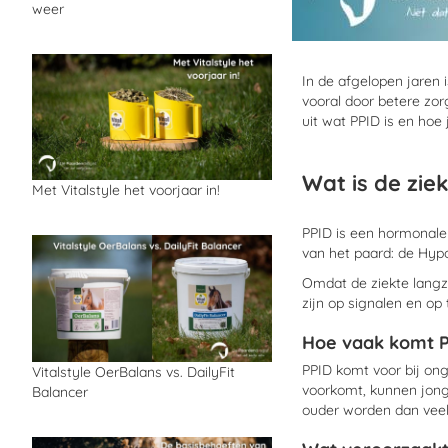
weer
In de afgelopen jaren 
vooral door betere zo
uit wat PPID is en hoe
Wat is de zie
Met Vitalstyle het voorjaar in!
PPID is een hormonale 
van het paard: de Hyp
Omdat de ziekte langz
zijn op signalen en op 
Hoe vaak komt P
PPID komt voor bij on
Vitalstyle OerBalans vs. DailyFit
voorkomt, kunnen jonge
Balancer
ouder worden dan veel