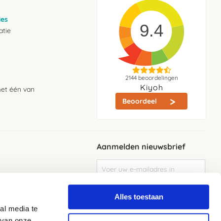
ies
9.4
atie
2144
beoordelingen
Kiyoh
met één van
Beoordeel
Aanmelden nieuwsbrief
Abonneer
u
op
Meld je aan
onze
Alles toestaan
nieuwsbrief
al media te
Elke week de beste acties en het laaste
nieuws in je eigen mailbox
 van onze