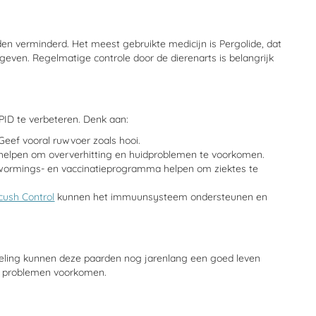
n verminderd. Het meest gebruikte medicijn is Pergolide, dat
even. Regelmatige controle door de dierenarts is belangrijk
PID te verbeteren. Denk aan:
eef vooral ruwvoer zoals hooi.
r helpen om oververhitting en huidproblemen te voorkomen.
twormings- en vaccinatieprogramma helpen om ziektes te
cush Control
kunnen het immuunsysteem ondersteunen en
deling kunnen deze paarden nog jarenlang een goed leven
eel problemen voorkomen.