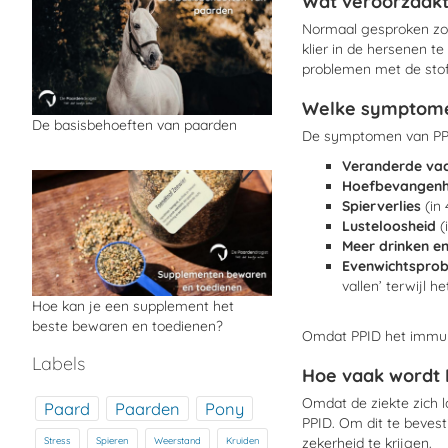
Wat veroorzaakt
Normaal gesproken zor
klier in de hersenen 
problemen met de stof
Welke symptomen
De basisbehoeften van paarden
De symptomen van PPID
Veranderde va
Hoefbevangen
Spierverlies
(in
Lusteloosheid
(
Meer drinken e
Evenwichtspro
vallen’ terwijl he
Hoe kan je een supplement het
beste bewaren en toedienen?
Omdat PPID het immuu
Labels
Hoe vaak wordt 
Omdat de ziekte zich 
Paard
Paarden
Pony
PPID. Om dit te beves
Stress
Spieren
zekerheid te krijgen.
Weerstand
Kruiden