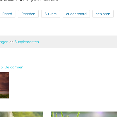
Paard
Paarden
Suikers
ouder paard
senioren
ingen
en
Supplementen
 3: De darmen
n