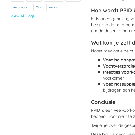
magnesium
Tips
Winter
Hoe wordt PPID
View All Tags
Er is geen genezing v
helpt om de hormoonbal
om de dosering aan te
Wat kun je zelf 
Naast medicatie helpt
Voeding aanpa
Vachtverzorgin
Infecties voor
voorkomen.
Voedingssuppl
bijdragen aan he
Conclusie
PPID is een veelvoork
hebben. Door alert te 
Twijfel je over de gez
Deze blog is geschre