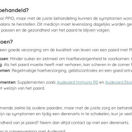
 behandeld?
oor PPID, maar met de juiste behandeling kunnen de symptomen worde
ans te herstellen. Dit medicijn moet levenslang dagelijks worden geg
 passen en de gezondheid van het paard te blijven volgen.
doen?
 een goede verzorging om de kwaliteit van leven van een paard met P
ssen
: Minder suiker en zetmeel om hoefbevangenheid te voorkomen. G
g
: Als het paard moeite heeft met verharen, kan scheren in de zome
komen
: Regelmatige hoefverzorging, gebitscontroles en een goed on
ementen
: Supplementen zoals
Audevard Immuno RS
en
Audevard Eky
t welzijn van het paard.
omende ziekte bij oudere paarden, maar met de juiste zorg en behan
zijn op symptomen en tijdig een dierenarts in te schakelen, kun je v
ondheid van je paard? Neem dan altijd contact op met een dierenarts.
ven in samenwerking met Audevard.