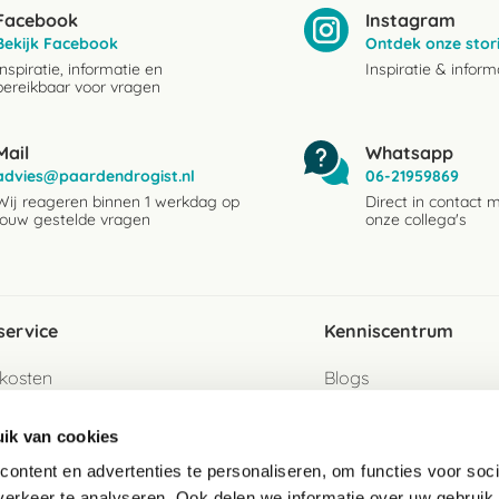
Facebook
Instagram
Bekijk Facebook
Ontdek onze stor
Inspiratie, informatie en
Inspiratie & inform
bereikbaar voor vragen
Mail
Whatsapp
advies@paardendrogist.nl
06-21959869
Wij reageren binnen 1 werkdag op
Direct in contact 
jouw gestelde vragen
onze collega's
service
Kenniscentrum
kosten
Blogs
ervice
Ingredientenwijzer
ik van cookies
jzen
Merken
ontent en advertenties te personaliseren, om functies voor soci
erkeer te analyseren. Ook delen we informatie over uw gebruik