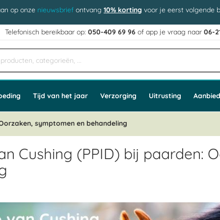
aan op onze
nieuwsbrief
ontvang
10% korting
voor je eerst volgende b
j
Telefonisch bereikbaar op:
050-409 69 96
of app
e vraag naar
06-2
oeding
Tijd van het jaar
Verzorging
Uitrusting
Aanbied
n: Oorzaken, symptomen en behandeling
van Cushing (PPID) bij paarden:
g