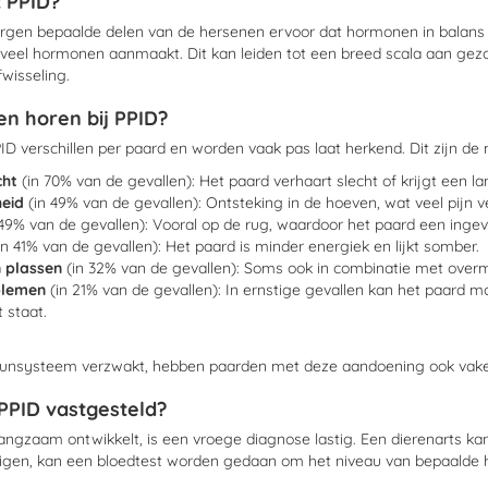
 PPID?
gen bepaalde delen van de hersenen ervoor dat hormonen in balans bl
te veel hormonen aanmaakt. Dit kan leiden tot een breed scala aan 
wisseling.
 horen bij PPID?
 verschillen per paard en worden vaak pas laat herkend. Dit zijn d
cht
(in 70% van de gevallen): Het paard verhaart slecht of krijgt een lan
heid
(in 49% van de gevallen): Ontsteking in de hoeven, wat veel pijn v
 49% van de gevallen): Vooral op de rug, waardoor het paard een ingevall
in 41% van de gevallen): Het paard is minder energiek en lijkt somber.
n plassen
(in 32% van de gevallen): Soms ook in combinatie met over
blemen
(in 21% van de gevallen): In ernstige gevallen kan het paard m
t staat.
nsysteem verzwakt, hebben paarden met deze aandoening ook vaker l
PPID vastgesteld?
langzaam ontwikkelt, is een vroege diagnose lastig. Een dierenarts k
tigen, kan een bloedtest worden gedaan om het niveau van bepaalde