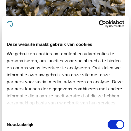
Zeewier, superfood voor je paard!
Deze website maakt gebruik van cookies
We gebruiken cookies om content en advertenties te
personaliseren, om functies voor social media te bieden
Categorieën
en om ons websiteverkeer te analyseren. Ook delen we
informatie over uw gebruik van onze site met onze
partners voor social media, adverteren en analyse. Deze
Koliek
partners kunnen deze gegevens combineren met andere
informatie die u aan ze heeft verstrekt of die ze hebben
Spieren en gewrichten
verzameld op basis van uw gebruik van hun services.
Aandoeningen
Toestemmingsselectie
Benen en hoeven
Noodzakelijk