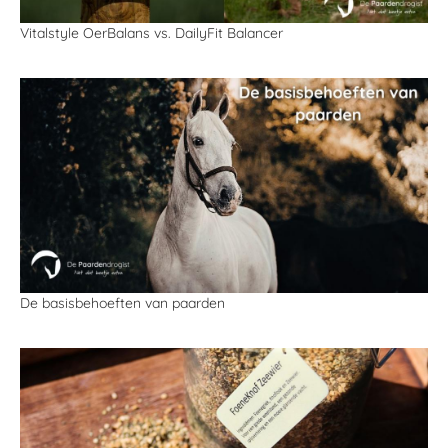
Vitalstyle OerBalans vs. DailyFit Balancer
De basisbehoeften van paarden