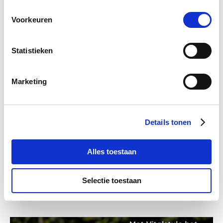
Spierbevangenheid
Voorkeuren
Spijsvertering, maag en gewicht
toon meer
Statistieken
Recente berichten
Marketing
Details tonen
Alles toestaan
Selectie toestaan
Ondersteun je paard tijdens warm weer