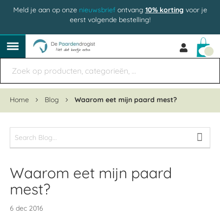
Meld je aan op onze
nieuwsbrief
ontvang
10% korting
voor je
eerst volgende bestelling!
Win
Home
Blog
Waarom eet mijn paard mest?
Waarom eet mijn paard
mest?
6 dec 2016