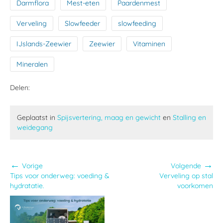
Darmflora
Mest-eten
Paardenmest
Verveling
Slowfeeder
slowfeeding
IJslands-Zeewier
Zeewier
Vitaminen
Mineralen
Delen:
Geplaatst in
Spijsvertering, maag en gewicht
en
Stalling en
weidegang
←
→
Vorige
Volgende
Tips voor onderweg: voeding &
Verveling op stal
hydratatie.
voorkomen