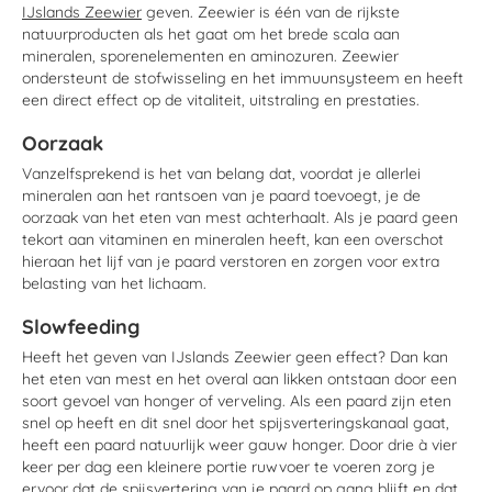
IJslands Zeewier
geven. Zeewier is één van de rijkste
natuurproducten als het gaat om het brede scala aan
mineralen, sporenelementen en aminozuren. Zeewier
ondersteunt de stofwisseling en het immuunsysteem en heeft
een direct effect op de vitaliteit, uitstraling en prestaties.
Oorzaak
Vanzelfsprekend is het van belang dat, voordat je allerlei
mineralen aan het rantsoen van je paard toevoegt, je de
oorzaak van het eten van mest achterhaalt. Als je paard geen
tekort aan vitaminen en mineralen heeft, kan een overschot
hieraan het lijf van je paard verstoren en zorgen voor extra
belasting van het lichaam.
Slowfeeding
Heeft het geven van IJslands Zeewier geen effect? Dan kan
het eten van mest en het overal aan likken ontstaan door een
soort gevoel van honger of verveling. Als een paard zijn eten
snel op heeft en dit snel door het spijsverteringskanaal gaat,
heeft een paard natuurlijk weer gauw honger. Door drie à vier
keer per dag een kleinere portie ruwvoer te voeren zorg je
ervoor dat de spijsvertering van je paard op gang blijft en dat