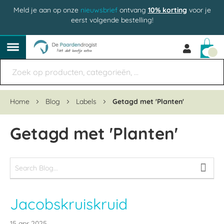
Meld je aan op onze
nieuwsbrief
ontvang
10% korting
voor je
eerst volgende bestelling!
Win
Home
Blog
Labels
Getagd met 'Planten'
Getagd met 'Planten'
Jacobskruiskruid
15 apr 2025