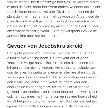
van de stengel heeft viltachtige haartjes. De meeste dieren
mijden de plant, maar het wordt anders wanneer deze plant
terecht komt in hooi of kuilvoer. De dieren herkennen de
plant dan niet meer en eten het gewoon op. Anders dan de
meeste andere giftige planten, verliest Jacobskruiskruid zijn
giftige werking niet na droging en blijft het dus ook in hooi
onverminderd zeer gevaarlijk. Het gif verspreid zich via de
Jacobsplant door het hele hooi.
Gevaar van Jacobskruiskruid
Het grote gevaar van Jacobskruiskruid is dat het gif een
cumulatieve werking heeft. Dit betekent dat er geen
‘maximale veilige hoeveelheid’ is die een dier binnen kan
krijgen zonder ziek te worden. Het gif brengt schade toe
aan de lever. Aangetaste levercellen sterven af en worden
vervangen door bindweefsel. Bij herhaaldelijke inname van
een kleine hoeveelheid gif wordt zo iedere keer een
deel van de lever aangetast, totdat er niet voldoende
gezond leverweefsel over is. Ieder inname, hoe weinig dan
ook, telt dus mee. Na inname van een zekere hoeveelheid
wordt het paard ziek, het maakt niet uit of die hoeveelheid
tijdens één maaltijd is ingenomen of in kleine porties