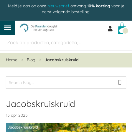
Meld je aan op onze
nieuwsbrief
ontvang
10% korting
voor je
eerst volgende bestelling!
Win
Home
Blog
Jacobskruiskruid
Jacobskruiskruid
15 apr 2025