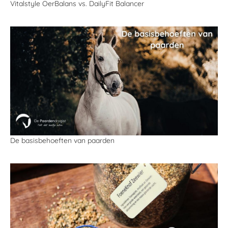
Vitalstyle OerBalans vs. DailyFit Balancer
De basisbehoeften van paarden