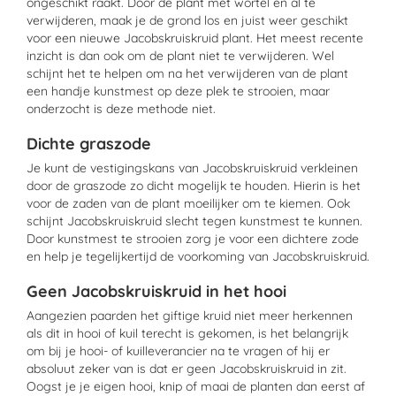
ongeschikt raakt. Door de plant met wortel en al te
verwijderen, maak je de grond los en juist weer geschikt
voor een nieuwe Jacobskruiskruid plant. Het meest recente
inzicht is dan ook om de plant niet te verwijderen. Wel
schijnt het te helpen om na het verwijderen van de plant
een handje kunstmest op deze plek te strooien, maar
onderzocht is deze methode niet.
Dichte graszode
Je kunt de vestigingskans van Jacobskruiskruid verkleinen
door de graszode zo dicht mogelijk te houden. Hierin is het
voor de zaden van de plant moeilijker om te kiemen. Ook
schijnt Jacobskruiskruid slecht tegen kunstmest te kunnen.
Door kunstmest te strooien zorg je voor een dichtere zode
en help je tegelijkertijd de voorkoming van Jacobskruiskruid.
Geen Jacobskruiskruid in het hooi
Aangezien paarden het giftige kruid niet meer herkennen
als dit in hooi of kuil terecht is gekomen, is het belangrijk
om bij je hooi- of kuilleverancier na te vragen of hij er
absoluut zeker van is dat er geen Jacobskruiskruid in zit.
Oogst je je eigen hooi, knip of maai de planten dan eerst af