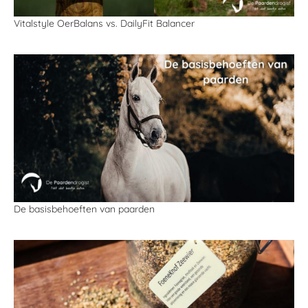
Vitalstyle OerBalans vs. DailyFit Balancer
De basisbehoeften van paarden