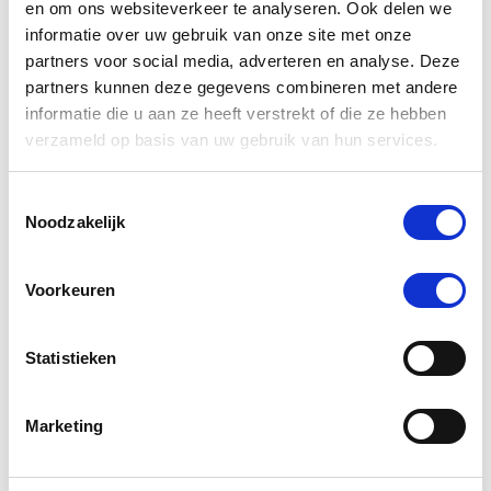
en om ons websiteverkeer te analyseren. Ook delen we
informatie over uw gebruik van onze site met onze
partners voor social media, adverteren en analyse. Deze
partners kunnen deze gegevens combineren met andere
De basisbehoeften van paarden
informatie die u aan ze heeft verstrekt of die ze hebben
verzameld op basis van uw gebruik van hun services.
Toestemmingsselectie
Noodzakelijk
Categorieën
Voorkeuren
Koliek
Statistieken
Spieren en gewrichten
Aandoeningen
Marketing
Benen en hoeven