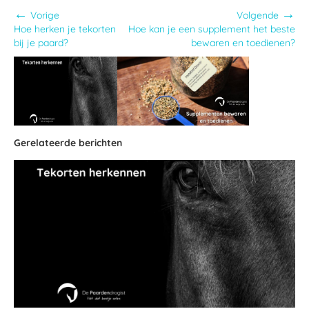
←
→
Vorige
Volgende
Hoe herken je tekorten
Hoe kan je een supplement het beste
bij je paard?
bewaren en toedienen?
Gerelateerde berichten