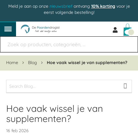
Meld je aan op onze
nieuwsbrief
ontvang
10% korting
voor je
eerst volgende bestelling!
Win
Home
Blog
Hoe vaak wissel je van supplementen?
Hoe vaak wissel je van
supplementen?
16 feb 2026