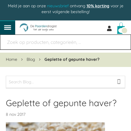
Meld je aan op onze
nieuwsbrief
ontvang
10% korting
voor je
eerst volgende bestelling!
Win
Home
Blog
Geplette of gepunte haver?
Geplette of gepunte haver?
8 nov 2017