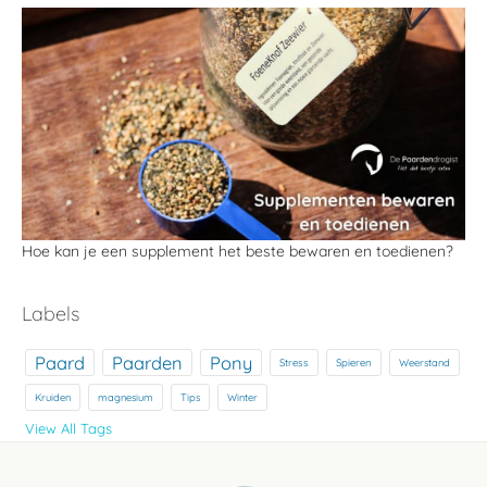
Hoe kan je een supplement het beste bewaren en toedienen?
Labels
Paard
Paarden
Pony
Stress
Spieren
Weerstand
Kruiden
magnesium
Tips
Winter
View All Tags