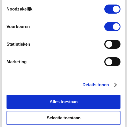
Toestemmingsselectie
Aandoeningen
Noodzakelijk
Benen en hoeven
Voorkeuren
Spierbevangenheid
Spijsvertering, maag en gewicht
Statistieken
toon meer
Marketing
Recente berichten
Details tonen
Alles toestaan
Selectie toestaan