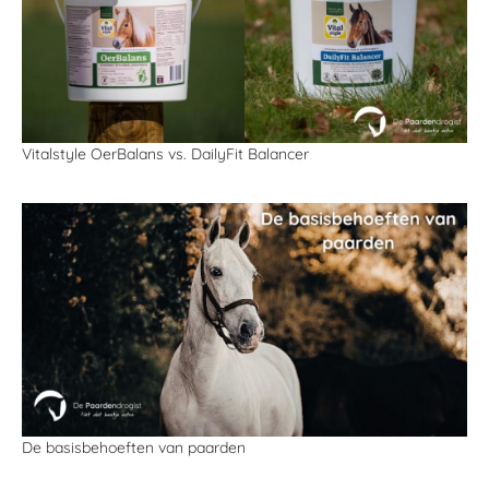
Vitalstyle OerBalans vs. DailyFit Balancer
De basisbehoeften van paarden