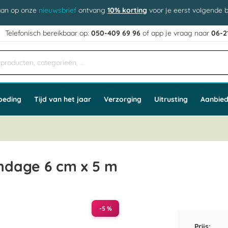
aan op onze
nieuwsbrief
ontvang
10% korting
voor je eerst volgende b
j
Telefonisch bereikbaar op:
050-409 69 96
of app
e vraag naar
06-2
oeding
Tijd van het jaar
Verzorging
Uitrusting
Aanbied
ndage 6 cm x 5 m
-5 %
Prijs: