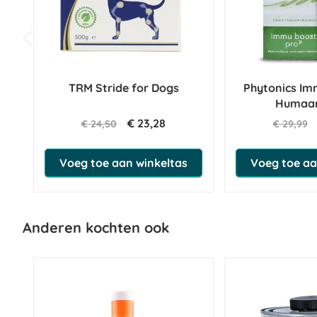
TRM Stride for Dogs
Phytonics Im
Humaan
€ 23,28
€ 24,50
€ 29,99
Voeg toe aan winkeltas
Voeg toe aa
Anderen kochten ook