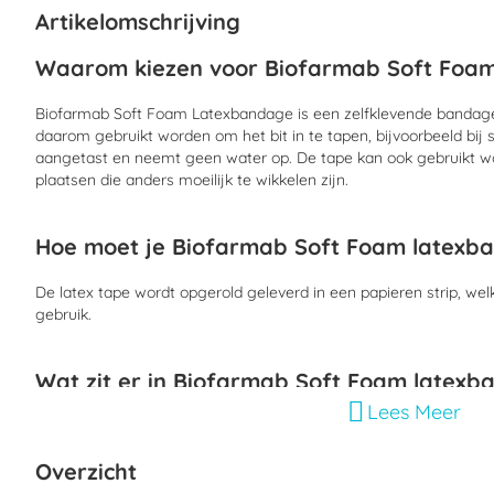
begin
Artikelomschrijving
van
de
Waarom kiezen voor Biofarmab Soft Foa
afbeeldingen-
gallerij
Biofarmab Soft Foam Latexbandage is een zelfklevende bandage/
daarom gebruikt worden om het bit in te tapen, bijvoorbeeld bij 
aangetast en neemt geen water op. De tape kan ook gebruikt w
plaatsen die anders moeilijk te wikkelen zijn.
Hoe moet je Biofarmab Soft Foam latexb
De latex tape wordt opgerold geleverd in een papieren strip, w
gebruik.
Wat zit er in Biofarmab Soft Foam latex
Lees Meer
1 rol met een afmeting van 6 cm x 5 m
Overzicht