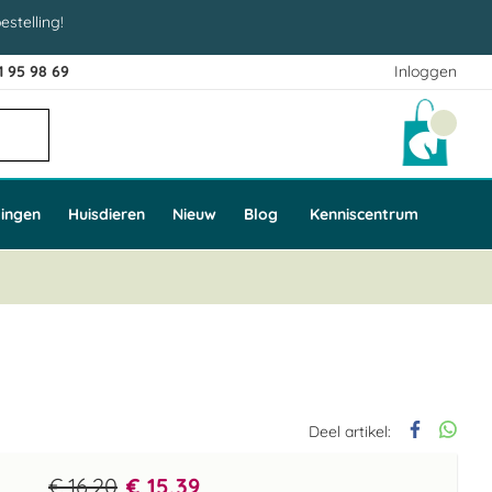
estelling!
1 95 98 69
Inloggen
Winke
ingen
Huisdieren
Nieuw
Blog
Kenniscentrum
Deel artikel:
€ 16,20
€ 15,39