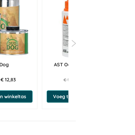
 Dog
AST Oorreiniger 120 ml
PU
€ 12,83
€ 14,96
€ 15,75
n winkeltas
Voeg toe aan winkeltas