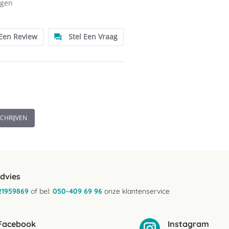
ngen
 Een Review
Stel Een Vraag
SCHRIJVEN
advies
21959869
of bel:
050-409 69 96
onze klantenservice
Facebook
Instagram