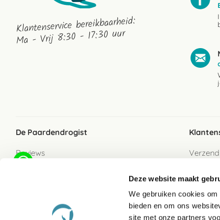
Klantenservice bereikbaarheid:
Ma - Vrij 8:30 - 17:30 uur
De Paardendrogist
Klanten
Reviews
Verzend
Over ons
Bezorgs
Deze website maakt gebru
Vacatures
Betaalwi
We gebruiken cookies om c
Contact
Retour
bieden en om ons websitev
Retour s
site met onze partners vo