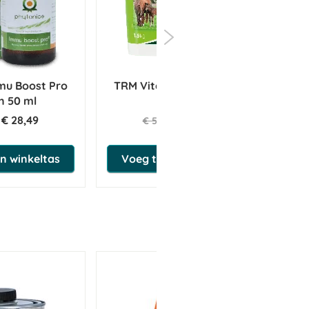
mu Boost Pro
TRM Vitamin-E 2000 1,5 kg
 50 ml
€ 28,49
€ 47,98
€ 50,50
n winkeltas
Voeg toe aan winkeltas