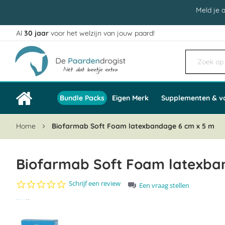
Meld je 
Al
30 jaar
voor het welzijn van jouw paard!
Ga
naar
de
inhoud
Bundle Packs
Eigen Merk
Supplementen & v
Home
Biofarmab Soft Foam latexbandage 6 cm x 5 m
Biofarmab Soft Foam latexba
0.0
Schrijf een review
Een vraag stellen
star
Ga
rating
naar
het