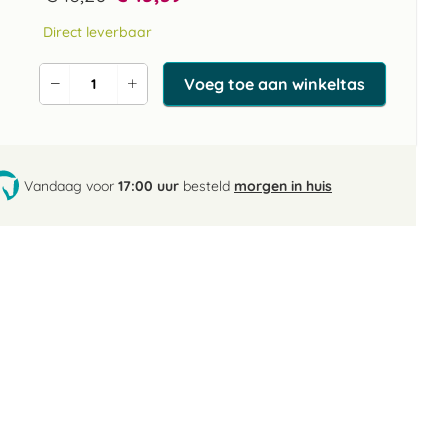
Direct leverbaar
Voeg toe aan winkeltas
Verlaag
Verhoog
de
de
aantal
aantal
Vandaag voor
17:00 uur
besteld
morgen in huis