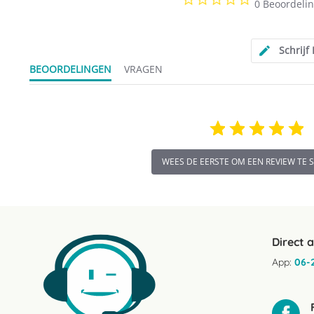
0 Beoordeli
star
rating
Schrijf
BEOORDELINGEN
VRAGEN
WEES DE EERSTE OM EEN REVIEW TE 
Direct 
App:
06-