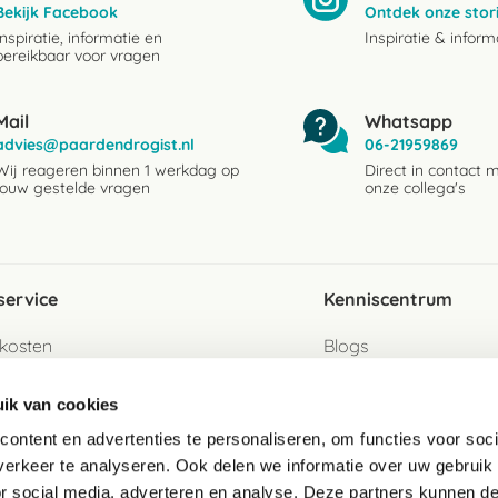
Bekijk Facebook
Ontdek onze stor
Inspiratie, informatie en
Inspiratie & inform
bereikbaar voor vragen
Mail
Whatsapp
advies@paardendrogist.nl
06-21959869
Wij reageren binnen 1 werkdag op
Direct in contact 
jouw gestelde vragen
onze collega's
service
Kenniscentrum
kosten
Blogs
ervice
Ingredientenwijzer
ik van cookies
jzen
Merken
ontent en advertenties te personaliseren, om functies voor soci
erkeer te analyseren. Ook delen we informatie over uw gebruik
turen als gast
or social media, adverteren en analyse. Deze partners kunnen 