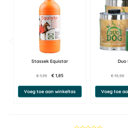
Stassek Equistar
Duo
€ 1,85
€ 1,95
€ 13,50
Voeg toe aan winkeltas
Voeg toe aa
0.0