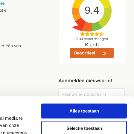
ies
9.4
atie
2144
beoordelingen
Kiyoh
met één van
Beoordeel
Aanmelden nieuwsbrief
Abonneer
u
op
Meld je aan
onze
Alles toestaan
nieuwsbrief
al media te
Elke week de beste acties en het laaste
nieuws in je eigen mailbox
 van onze
Selectie toestaan
deze gegevens