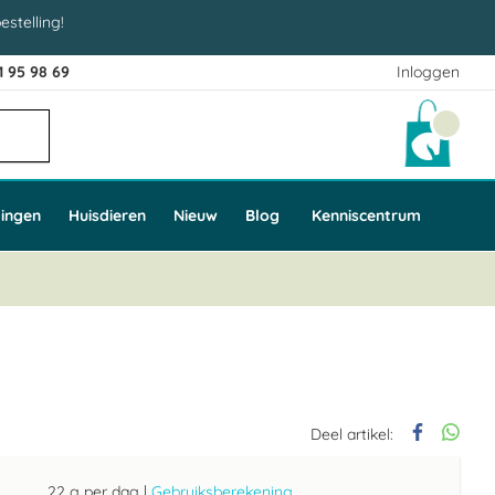
estelling!
1 95 98 69
Inloggen
Winke
ingen
Huisdieren
Nieuw
Blog
Kenniscentrum
Deel artikel:
22 g per dag
|
Gebruiksberekening