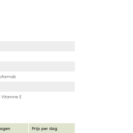
iofarmab
 Vitamine E
dagen
Prijs per dag