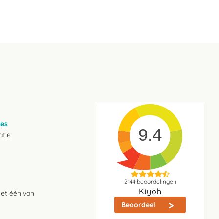
ies
9.4
atie
2144
beoordelingen
Kiyoh
met één van
Beoordeel