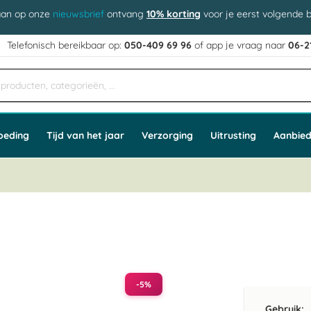
aan op onze
nieuwsbrief
ontvang
10% korting
voor je eerst volgende b
j
Telefonisch bereikbaar op:
050-409 69 96
of app
e vraag naar
06-2
oeding
Tijd van het jaar
Verzorging
Uitrusting
Aanbied
-5%
Gebruik: