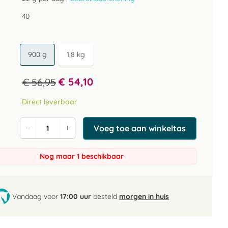
40
900 g
1,8 kg
€ 54,10
€ 56,95
Direct leverbaar
Voeg toe aan winkeltas
Verlaag
Verhoog
de
de
aantal
aantal
Nog maar 1 beschikbaar
Vandaag voor
17:00 uur
besteld
morgen in huis