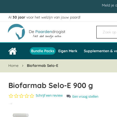
Meld je 
Al
30 jaar
voor het welzijn van jouw paard!
Ga
naar
de
inhoud
Bundle Packs
Eigen Merk
Supplementen & v
Home
Biofarmab Selo-E
Biofarmab Selo-E 900 g
0.0
Schrijf een review
Een vraag stellen
star
Ga
rating
naar
het