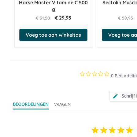
Horse Master Vitamine C 500
Sectolin Muscle
g
€ 29,93
€ 31,50
€ 59,95
Voeg toe aan winkeltas
Voeg toe aa
0.0
0 Beoordeli
star
rating
Schrijf
BEOORDELINGEN
VRAGEN