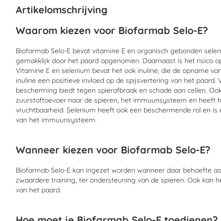
begin
Artikelomschrijving
van
de
Waarom kiezen voor Biofarmab Selo-E?
afbeeldingen-
gallerij
Biofarmab Selo-E bevat vitamine E en organisch gebonden sele
gemakklijk door het paard opgenomen. Daarnaast is het risico o
Vitamine E en selenium bevat het ook inuline, die de opname va
inuline een positieve invloed op de spijsvertering van het paard. 
bescherming biedt tegen spierafbraak en schade aan cellen. Ook 
zuurstoftoevoer naar de spieren, het immuunsysteem en heeft h
vruchtbaarheid. Selenium heeft ook een beschermende rol en is 
van het immuunsysteem.
Wanneer kiezen voor Biofarmab Selo-E?
Biofarmab Selo-E kan ingezet worden wanneer daar behoefte aan i
zwaardere training, ter ondersteuning van de spieren. Ook kan h
van het paard.
Hoe moet je Biofarmab Selo-E toedienen?