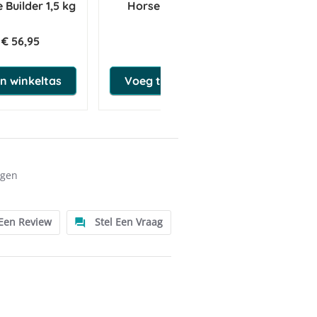
 Builder 1,5 kg
HorseFlex L-Glutamine
A
€ 56,95
€ 57,50
n winkeltas
Voeg toe aan winkeltas
ngen
 Een Review
Stel Een Vraag