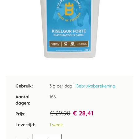
Ga
naar
het
Gebruik:
3 g per dag
|
Gebruiksberekening
begin
van
Aantal
166
de
dagen:
afbeeldingen-
€ 29,90
€ 28,41
gallerij
Prijs:
Levertijd:
1 week