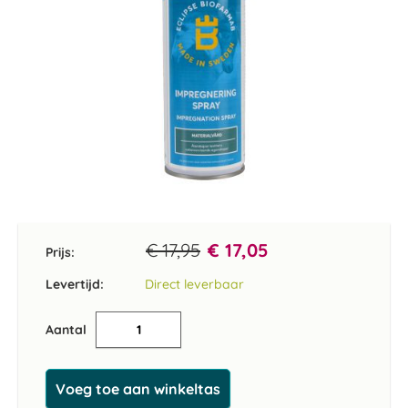
Ga
naar
het
€ 17,95
€ 17,05
Prijs:
begin
van
Levertijd:
Direct leverbaar
de
afbeeldingen-
Aantal
gallerij
Voeg toe aan winkeltas