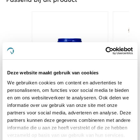
Deze website maakt gebruik van cookies
We gebruiken cookies om content en advertenties te
personaliseren, om functies voor social media te bieden
en om ons websiteverkeer te analyseren. Ook delen we
Puur Digest Hond/Kat 100 g
Equistro
informatie over uw gebruik van onze site met onze
partners voor social media, adverteren en analyse. Deze
partners kunnen deze gegevens combineren met andere
€ 19,05
€ 20,05
informatie die u aan ze heeft verstrekt of die ze hebben
verzameld op basis van uw gebruik van hun services.