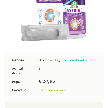
Ga
naar
het
Gebruik:
60 ml per dag
|
Gebruiksberekening
begin
van
Aantal
8
de
dagen:
afbeeldingen-
€ 37,95
gallerij
Prijs:
Levertijd:
Niet op voorraad