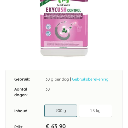
Ga
naar
het
Gebruik:
30 g per dag
|
Gebruiksberekening
begin
van
Aantal
30
de
dagen:
afbeeldingen-
gallerij
900 g
1,8 kg
Inhoud
€ 63,90
Prijs: