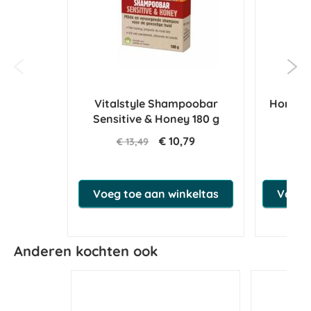
Vitalstyle Shampoobar
Horse 
Sensitive & Honey 180 g
€ 10,79
€ 13,49
€ 
Voeg toe aan winkeltas
Voeg t
Anderen kochten ook