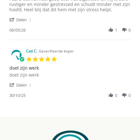
by
stating
rustiger en minder gestressed en schudt minder met zijn
J.f.
Audevard
hoofd. Heel blij dat dit hem met zijn stress helpt.
B.
Ekycush
'
on
control
Delen
Share
6
Review
06/05/26
1
0
May
by
2026
J.f.
B.
on
Cati C.
Geverifieerde koper
6
5.0
May
star
2026
doet zijn werk
rating
Review
review
doet zijn werk
by
stating
'
Cati
doet
Delen
Share
C.
zijn
Review
30/10/25
0
0
on
werk
by
30
Cati
Oct
C.
2025
on
30
Oct
2025