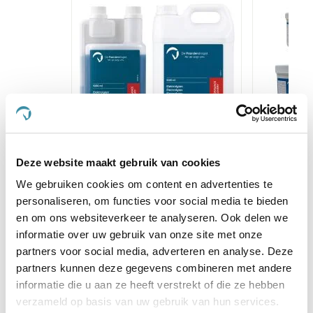
Deze website maakt gebruik van cookies
Paardendrogist Elektrolyten
Paard
We gebruiken cookies om content en advertenties te
personaliseren, om functies voor social media te bieden
€ 16,11
€ 18,95
€
en om ons websiteverkeer te analyseren. Ook delen we
informatie over uw gebruik van onze site met onze
partners voor social media, adverteren en analyse. Deze
Voeg toe aan winkeltas
Voeg t
partners kunnen deze gegevens combineren met andere
informatie die u aan ze heeft verstrekt of die ze hebben
verzameld op basis van uw gebruik van hun services.