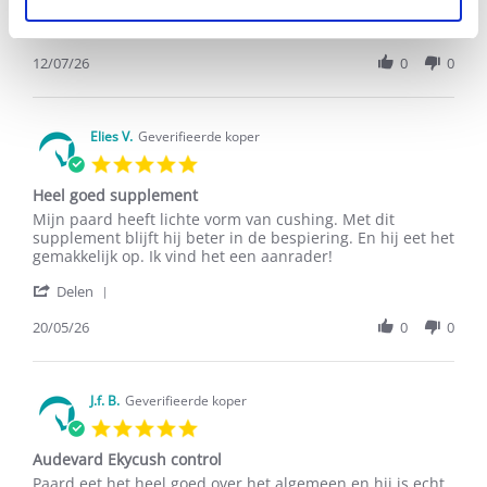
on
'
12
Delen
Share
Jul
Review
12/07/26
0
0
2026
by
Christine
S.
on
Elies V.
Geverifieerde koper
12
5.0
Jul
star
2026
Heel goed supplement
rating
Review
review
Mijn paard heeft lichte vorm van cushing. Met dit
by
stating
supplement blijft hij beter in de bespiering. En hij eet het
Elies
Heel
gemakkelijk op. Ik vind het een aanrader!
V.
goed
'
on
supplement
Delen
Share
20
Review
20/05/26
0
0
May
by
2026
Elies
V.
on
J.f. B.
Geverifieerde koper
20
5.0
May
star
2026
Audevard Ekycush control
rating
Review
review
Paard eet het heel goed over het algemeen en hij is echt