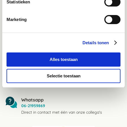
Statistieken
Facebook
Bekijk Facebook
Marketing
Inspiratie, informatie en bereikbaar voor vragen
Instagram
Details tonen
Ontdek onze stories
Inspiratie & informatie
Alles toestaan
Mail
advies@paardendrogist.nl
Selectie toestaan
Wij reageren binnen 1 werkdag op jouw gestelde
vragen
Whatsapp
06-21959869
Direct in contact met één van onze collega's