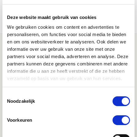
de directe omgeving van de merrie, zoals een andere plek in de
stal, andere paarden om haar heen en op andere momenten
Deze website maakt gebruik van cookies
weiden.
We gebruiken cookies om content en advertenties te
personaliseren, om functies voor social media te bieden
en om ons websiteverkeer te analyseren. Ook delen we
informatie over uw gebruik van onze site met onze
partners voor social media, adverteren en analyse. Deze
partners kunnen deze gegevens combineren met andere
informatie die u aan ze heeft verstrekt of die ze hebben
verzameld op basis van uw gebruik van hun services.
Klantenservice bereikbaarheid:
Toestemmingsselectie
Ma - Vrij 8:30 - 17:30 uur
Noodzakelijk
Direct advies
Voorkeuren
App:
06-21959869
of bel:
050-409 69 96
onze klantenservice