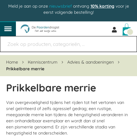
Meld je aan op onze
nieuwsbrief
ontvang
10% korting
voor je
eerst volgende bestelling!
Win
Home
Kenniscentrum
Advies & aandoeningen
Prikkelbare merrie
Prikkelbare merrie
Van overgevoeligheid tijdens het rijden tot het vertonen van
snel geïrriteerd of zelfs agressief gedrag; een rustige,
meegaande merrie kan tijdens de hengstigheid veranderen in
een onhandelbaar exemplaar en wordt dan al snel
een pismerrie genoemd. Er zijn verschillende stadia van
hengstigheid te onderscheiden.