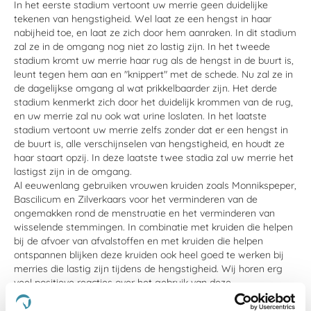
In het eerste stadium vertoont uw merrie geen duidelijke
tekenen van hengstigheid. Wel laat ze een hengst in haar
nabijheid toe, en laat ze zich door hem aanraken. In dit stadium
zal ze in de omgang nog niet zo lastig zijn. In het tweede
stadium kromt uw merrie haar rug als de hengst in de buurt is,
leunt tegen hem aan en "knippert" met de schede. Nu zal ze in
de dagelijkse omgang al wat prikkelbaarder zijn. Het derde
stadium kenmerkt zich door het duidelijk krommen van de rug,
en uw merrie zal nu ook wat urine loslaten. In het laatste
stadium vertoont uw merrie zelfs zonder dat er een hengst in
de buurt is, alle verschijnselen van hengstigheid, en houdt ze
haar staart opzij. In deze laatste twee stadia zal uw merrie het
lastigst zijn in de omgang.
Al eeuwenlang gebruiken vrouwen kruiden zoals Monnikspeper,
Bascilicum en Zilverkaars voor het verminderen van de
ongemakken rond de menstruatie en het verminderen van
wisselende stemmingen. In combinatie met kruiden die helpen
bij de afvoer van afvalstoffen en met kruiden die helpen
ontspannen blijken deze kruiden ook heel goed te werken bij
merries die lastig zijn tijdens de hengstigheid. Wij horen erg
veel positieve reacties over het gebruik van deze
kruidenmengsels voor merries. Wij adviseren u bij aanhoudend
ongewenst gedrag om ook veranderingen aan te brengen in