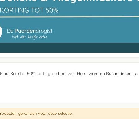
 Final Sale tot 50% korting op heel veel Horseware en Bucas dekens &
.
roducten gevonden voor deze selectie.