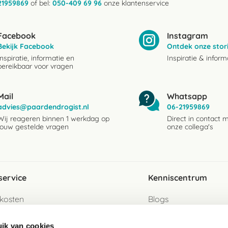
21959869
of bel:
050-409 69 96
onze klantenservice
Facebook
Instagram
Bekijk Facebook
Ontdek onze stor
Inspiratie, informatie en
Inspiratie & inform
bereikbaar voor vragen
Mail
Whatsapp
advies@paardendrogist.nl
06-21959869
Wij reageren binnen 1 werkdag op
Direct in contact 
jouw gestelde vragen
onze collega's
service
Kenniscentrum
kosten
Blogs
ervice
Ingredientenwijzer
ik van cookies