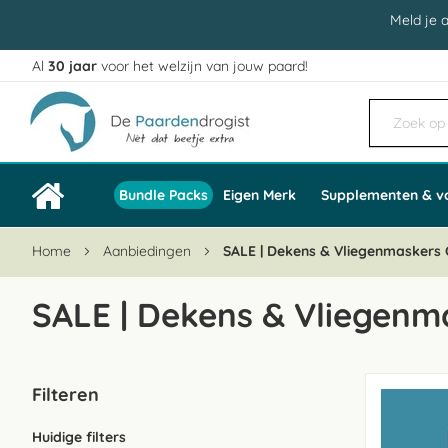
Meld je 
Al
30 jaar
voor het welzijn van jouw paard!
Ga
naar
de
inhoud
Bundle Packs
Eigen Merk
Supplementen & v
Home
Aanbiedingen
SALE | Dekens & Vliegenmaskers 
SALE | Dekens & Vliegenm
Filteren
Huidige filters