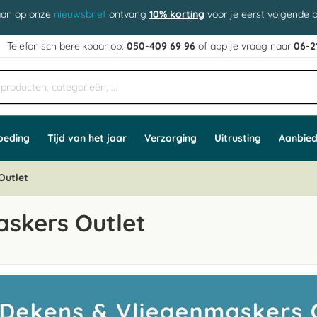
aan op onze
nieuwsbrief
ontvang
10% korting
voor je eerst volgende b
j
Telefonisch bereikbaar op:
050-409 69 96
of app
e vraag naar
06-2
oeding
Tijd van het jaar
Verzorging
Uitrusting
Aanbied
Outlet
askers Outlet