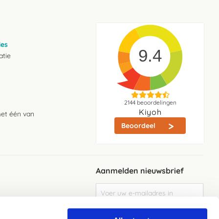
ies
9.4
atie
2144
beoordelingen
Kiyoh
met één van
Beoordeel
Aanmelden nieuwsbrief
Abonneer
u
op
Meld je aan
onze